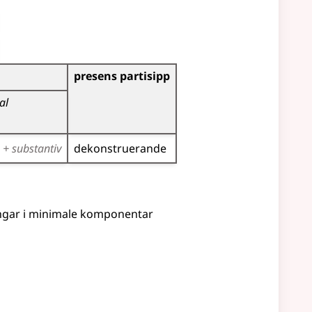
presens partisipp
tal
+ substantiv
dekonstruerande
llingar i minimale komponentar