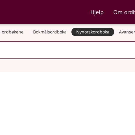
ka og Nynorskordboka
Hjelp
Om ord
 ordbøkene
Bokmålsordboka
Nynorskordboka
Avanser