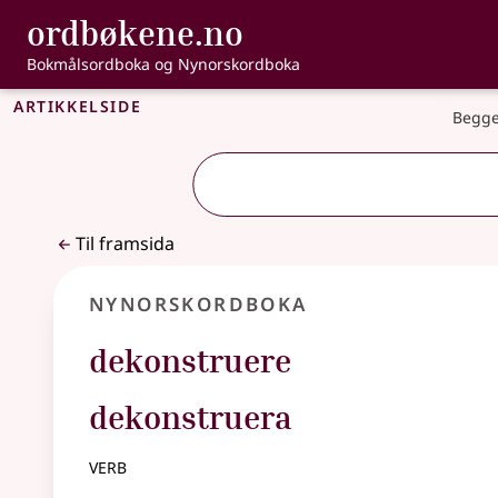
, Bokmålsordbo
ordbøkene.no
Gå til hovudinnhald
Tilgjenge
Bokmålsordboka og Nynorskordboka
Artikkelside
Begge
Til framsida
Nynorskordboka
dekonstruere
dekonstruera
verb