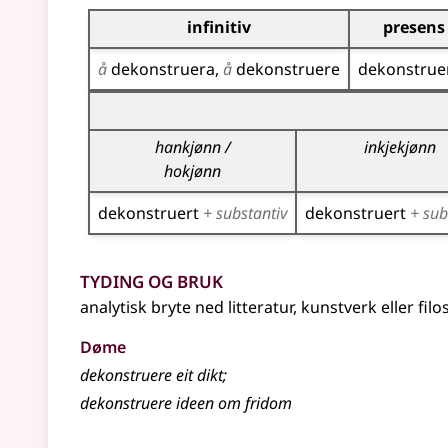
Bøyningstabell for dette verbet
infinitiv
presens
å
dekonstruera
å
dekonstruere
dekonstrue
Bøyningstabell for dette verbet (partisippforme
hankjønn /
inkjekjønn
hokjønn
dekonstruert
+ substantiv
dekonstruert
+ sub
Tyding og bruk
analytisk bryte ned litteratur, kunstverk eller f
Døme
dekonstruere eit dikt
;
dekonstruere ideen om fridom