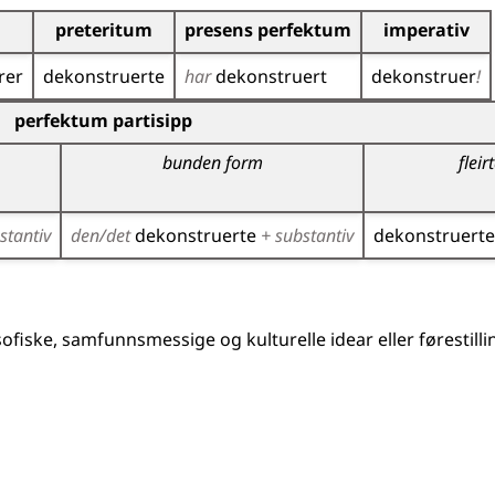
preteritum
presens perfektum
imperativ
rer
dekonstruerte
har
dekonstruert
dekonstruer
!
r)
perfektum partisipp
bunden form
fleir
stantiv
den/det
dekonstruerte
+ substantiv
dekonstruerte
ilosofiske, samfunnsmessige og kulturelle idear eller føresti