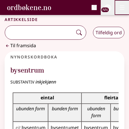
, Bokmålsordboka og N
ordbøkene.no
Nettsi
NN
Men
Gå til hovudinnhald
Tilgjenge
Bokmålsordboka og Nynorskordboka
Artikkelside
Tilfeldig ord
Til framsida
Nynorskordboka
bysentrum
substantiv
inkjekjønn
Bøyningstabell for dette substantivet
eintal
fleirtal
ubunden form
bunden form
ubunden
bunden
form
eit
bysentrum
bysentrumet
bysentrum
bysen