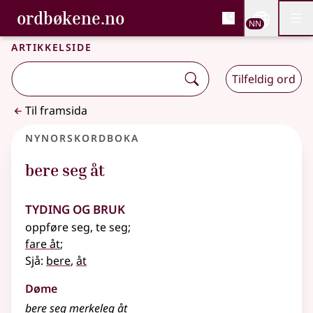
, Bokmålsordboka og N
ordbøkene.no
Nettsi
NN
Men
Gå til hovudinnhald
Tilgjenge
Bokmålsordboka og Nynorskordboka
Artikkelside
Tilfeldig ord
Til framsida
Nynorskordboka
bere seg åt
Tyding og bruk
oppføre seg, te seg
;
fare åt
;
Sjå:
bere
,
åt
Døme
bere seg merkeleg åt