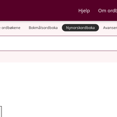
ka og Nynorskordboka
Hjelp
Om ord
 ordbøkene
Bokmålsordboka
Nynorskordboka
Avanser