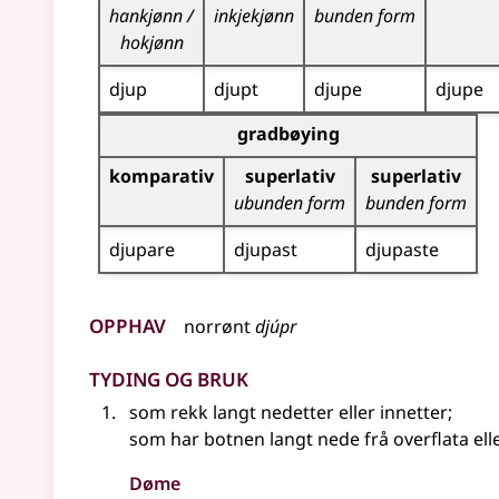
hankjønn /
inkjekjønn
bunden form
hokjønn
djup
djupt
djupe
djupe
Bøyningstabell for dette adjektivet (gradbøynin
gradbøying
komparativ
superlativ
superlativ
ubunden form
bunden form
djupare
djupast
djupaste
Opphav
norrønt
djúpr
Tyding og bruk
som rekk langt nedetter
eller
innetter
;
som har botnen langt nede frå overflata elle
Døme