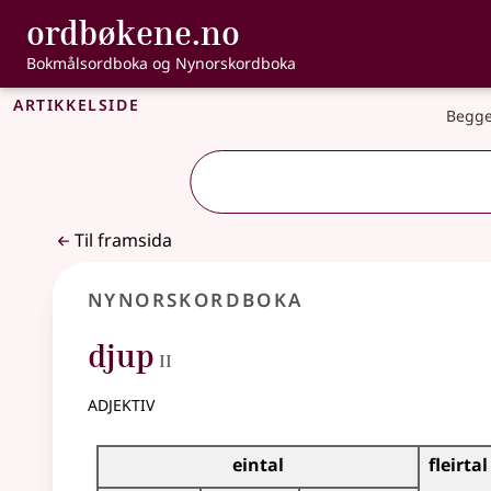
, Bokmålsordbo
ordbøkene.no
Gå til hovudinnhald
Tilgjenge
Bokmålsordboka og Nynorskordboka
Artikkelside
Begge
Til framsida
Nynorskordboka
2
djup
II
adjektiv
Bøyningstabell for dette adjektivet
eintal
fleirtal