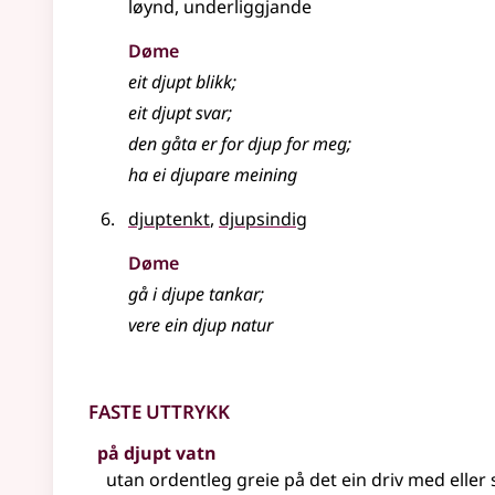
løynd, underliggjande
Døme
eit djupt blikk
;
eit djupt svar
;
den gåta er for djup for meg
;
ha ei djupare meining
djuptenkt
,
djupsindig
Døme
gå i djupe tankar
;
vere ein djup natur
Faste uttrykk
på djupt vatn
utan ordentleg greie på det ein driv med
eller