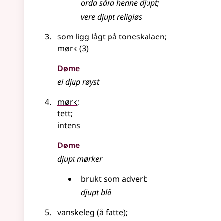
orda såra henne djupt
;
vere djupt religiøs
som ligg lågt på toneskalaen
;
mørk
(3)
Døme
ei djup røyst
mørk
;
tett
;
intens
Døme
djupt mørker
brukt som adverb
djupt blå
vanskeleg (å fatte)
;