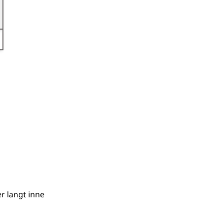
g)
r langt inne