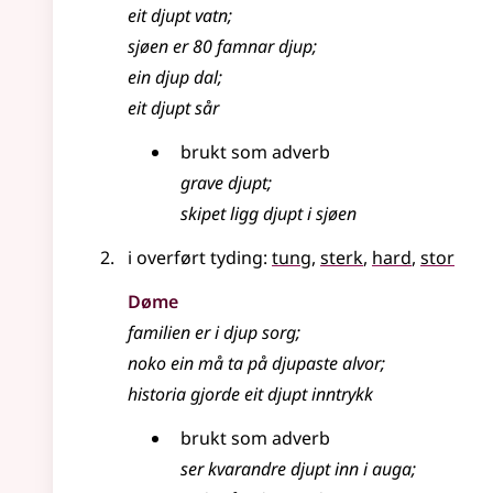
eit djupt vatn
;
sjøen er 80 famnar djup
;
ein djup dal
;
eit djupt sår
brukt som adverb
grave djupt
;
skipet ligg djupt i sjøen
i overført tyding:
tung
,
sterk
,
hard
,
stor
Døme
familien er i djup sorg
;
noko ein må ta på djupaste alvor
;
historia gjorde eit djupt inntrykk
brukt som adverb
ser kvarandre djupt inn i auga
;