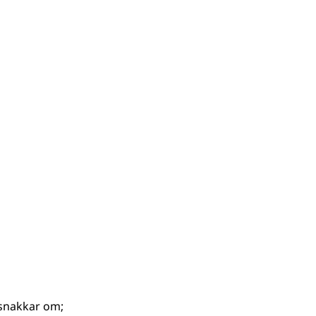
snakkar om
;