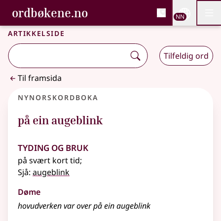
, Bokmålsordboka og N
ordbøkene.no
Nettsi
NN
Men
Gå til hovudinnhald
Tilgjenge
Bokmålsordboka og Nynorskordboka
Artikkelside
Tilfeldig ord
Til framsida
Nynorskordboka
på ein augeblink
Tyding og bruk
på svært kort tid
;
Sjå:
augeblink
Døme
hovudverken var over på ein augeblink