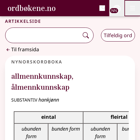
, Bokmålsordboka og N
ordbøkene.no
Nettsi
NN
Men
Gå til hovudinnhald
Tilgjenge
Bokmålsordboka og Nynorskordboka
Artikkelside
Tilfeldig ord
Til framsida
Nynorskordboka
allmennkunnskap
,
ålmennkunnskap
substantiv
hankjønn
Bøyningstabell for dette substantivet
eintal
fleirtal
ubunden
bunden form
ubunden
bunden 
form
form