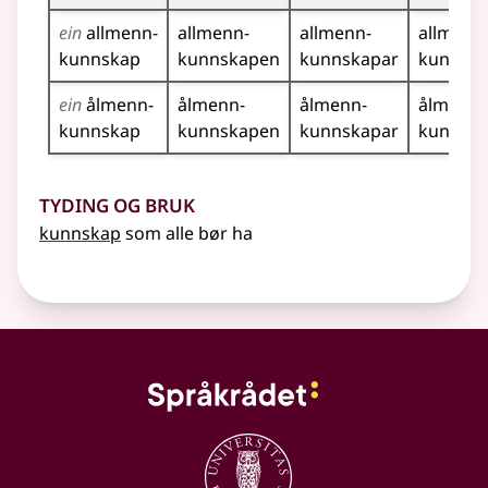
ein
allmenn­
allmenn­
allmenn­
allmenn
kunnskap
kunnskapen
kunnskapar
kunnsk
ein
ålmenn­
ålmenn­
ålmenn­
ålmenn­
kunnskap
kunnskapen
kunnskapar
kunnsk
Tyding og bruk
kunnskap
som alle bør ha