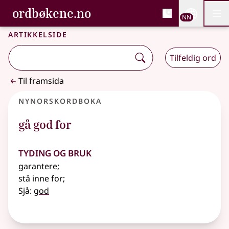
, Bokmålsordboka og N
ordbøkene.no
Nettsi
NN
Men
Gå til hovudinnhald
Tilgjenge
Bokmålsordboka og Nynorskordboka
Artikkelside
Tilfeldig ord
Til framsida
Nynorskordboka
gå god for
Tyding og bruk
garantere
;
stå inne for
;
Sjå:
god