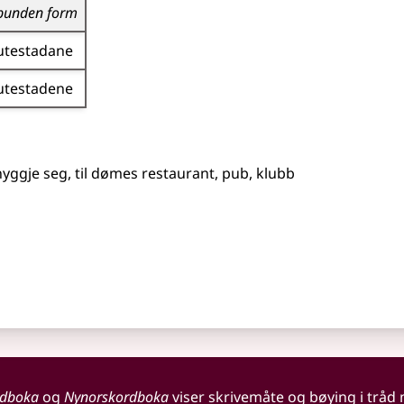
bunden form
utestadane
utestadene
 hyggje seg,
til dømes
restaurant, pub, klubb
rdboka
og
Nynorskordboka
viser skrivemåte og bøying i tråd