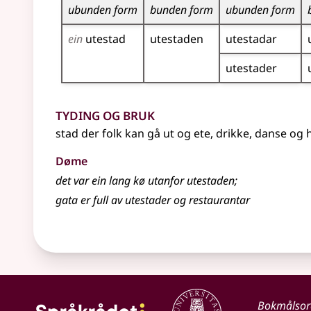
ubunden form
bunden form
ubunden form
ein
utestad
utestaden
utestadar
utestader
Tyding og bruk
stad der folk kan gå ut og ete, drikke, danse og
Døme
det var ein lang kø utanfor utestaden
;
gata er full av utestader og restaurantar
Bokmålso