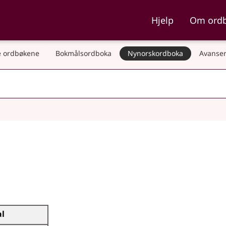
ka og Nynorskordboka
Hjelp
Om ord
 ordbøkene
Bokmålsordboka
Nynorskordboka
Avanser
al