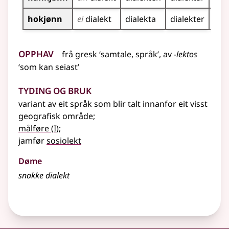
hokjønn
ei
dialekt
dialekta
dialekter
dia
Opphav
frå
gresk
‘samtale, språk’, av
-lektos
‘som kan seiast’
Tyding og bruk
variant av eit språk som blir talt innanfor eit visst
geografisk område
;
1
målføre
(
I)
;
jamfør
sosiolekt
Døme
snakke dialekt