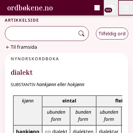
, Bokmålsordboka og N
ordbøkene.no
Nettsi
NN
Men
Gå til hovudinnhald
Tilgjenge
Bokmålsordboka og Nynorskordboka
Artikkelside
Tilfeldig ord
Til framsida
Nynorskordboka
dialekt
substantiv
hankjønn eller hokjønn
Bøyningstabell for dette substantivet
kjønn
eintal
fleirtal
ubunden
bunden
ubunden
b
form
form
form
hankjønn
ein
dialekt
dialekten
dialektar
dia