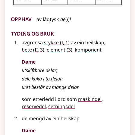
Opphav
av
lågtysk
de
(
i
)
l
Tyding og bruk
1
avgrensa
stykke
(
I
, 1)
av ein heilskap
;
2
bete
(
II
, 3)
,
element
(3)
,
komponent
Døme
utskiftbare delar
;
dele kaka i to delar
;
uret består av mange delar
som etterledd i ord som
maskindel
reservedel
setningsdel
delmengd av ein heilskap
Døme