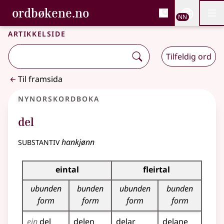
, Bokmålsordboka og N
ordbøkene.no
Nettsi
NN
Men
Gå til hovudinnhald
Tilgjenge
Bokmålsordboka og Nynorskordboka
Artikkelside
Tilfeldig ord
Til framsida
Nynorskordboka
del
substantiv
hankjønn
Bøyningstabell for dette substantivet
eintal
fleirtal
ubunden
bunden
ubunden
bunden
form
form
form
form
ein
del
delen
delar
delane