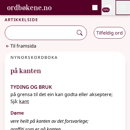
, Bokmålsordboka og N
ordbøkene.no
Nettsi
NN
Men
Gå til hovudinnhald
Tilgjenge
Bokmålsordboka og Nynorskordboka
Artikkelside
Tilfeldig ord
Til framsida
Nynorskordboka
på kanten
Tyding og bruk
på grensa til det ein kan godta eller akseptere
;
Sjå:
kant
Døme
vere heilt på kanten av det forsvarlege
;
graffiti som er på kanten