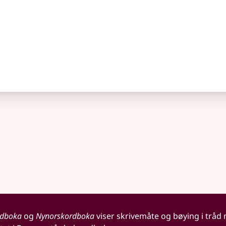
rdboka
og
Nynorskordboka
viser skrivemåte og bøying i tråd