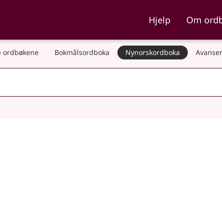
ka og Nynorskordboka
Hjelp
Om ord
 ordbøkene
Bokmålsordboka
Nynorskordboka
Avanser