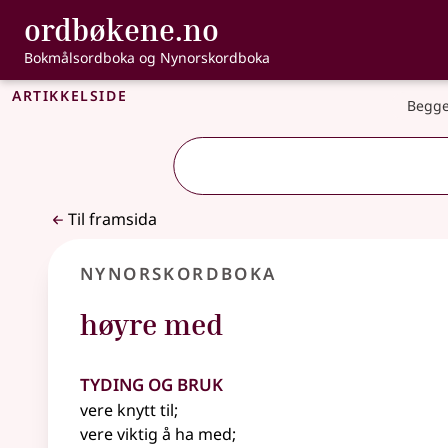
, Bokmålsordbo
ordbøkene.no
Gå til hovudinnhald
Tilgjenge
Bokmålsordboka og Nynorskordboka
Artikkelside
Begge
Til framsida
Nynorskordboka
høyre med
Tyding og bruk
vere knytt til
;
vere viktig å ha med
;