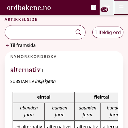
, Bokmålsordboka og N
ordbøkene.no
Nettsi
NN
Men
Gå til hovudinnhald
Tilgjenge
Bokmålsordboka og Nynorskordboka
Artikkelside
Tilfeldig ord
Til framsida
Nynorskordboka
1
alternativ
I
substantiv
inkjekjønn
Bøyningstabell for dette substantivet
eintal
fleirtal
ubunden
bunden
ubunden
bunden
form
form
form
form
eit
alternativ
alternativet
alternativ
alternativa