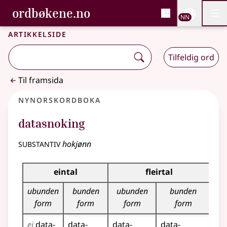
, Bokmålsordboka og N
ordbøkene.no
Nettsi
NN
Men
Gå til hovudinnhald
Tilgjenge
Bokmålsordboka og Nynorskordboka
Artikkelside
Tilfeldig ord
Til framsida
Nynorskordboka
datasnoking
substantiv
hokjønn
Bøyningstabell for dette substantivet
eintal
fleirtal
ubunden
bunden
ubunden
bunden
form
form
form
form
ei
data­
data­
data­
data­