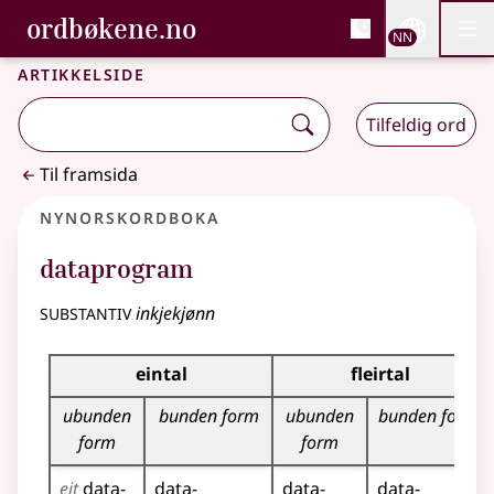
, Bokmålsordboka og N
ordbøkene.no
Nettsi
NN
Men
Gå til hovudinnhald
Tilgjenge
Bokmålsordboka og Nynorskordboka
Artikkelside
Tilfeldig ord
Til framsida
Nynorskordboka
dataprogram
substantiv
inkjekjønn
Bøyningstabell for dette substantivet
eintal
fleirtal
ubunden
bunden form
ubunden
bunden form
form
form
eit
data­
data­
data­
data­