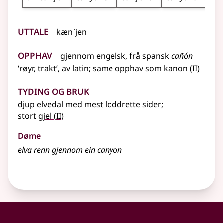
Uttale
kænˊjen
Opphav
gjennom
engelsk
,
frå
spansk
cañón
2
‘røyr, trakt’
,
av
latin
;
same opphav som
kanon
(
II)
Tyding og bruk
djup elvedal med mest loddrette sider
;
2
stort
gjel
(
II)
Døme
elva renn gjennom ein canyon