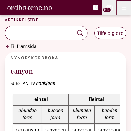
, Bokmålsordboka og N
ordbøkene.no
Nettsi
NN
Men
Gå til hovudinnhald
Tilgjenge
Bokmålsordboka og Nynorskordboka
Artikkelside
Tilfeldig ord
Til framsida
Nynorskordboka
canyon
substantiv
hankjønn
Bøyningstabell for dette substantivet
eintal
fleirtal
ubunden
bunden
ubunden
bunden
form
form
form
form
ein
canyon
canyonen
canyonar
canyonane