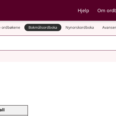
ka og Nynorskordboka
Hjelp
Om ord
 ordbøkene
Bokmålsordboka
Nynorskordboka
Avanser
all