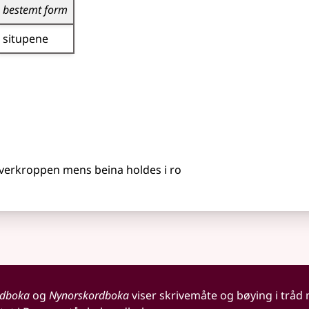
bestemt form
situpene
 overkroppen mens beina holdes i ro
rdboka
og
Nynorskordboka
viser skrivemåte og bøying i tråd