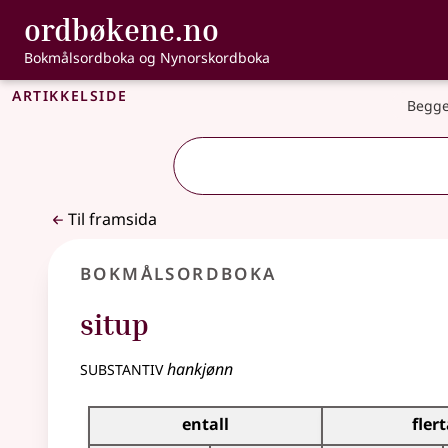
, Bokmålsordbo
ordbøkene.no
Gå til hovudinnhald
Tilgjenge
Bokmålsordboka og Nynorskordboka
Artikkelside
Begge
Til framsida
Bokmålsordboka
situp
substantiv
hankjønn
Bøyingstabell for dette substantivet
entall
flert