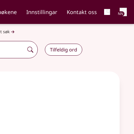
Net
bøkene
Innstillingar
Kontakt oss
NN
t søk
Tilfeldig ord