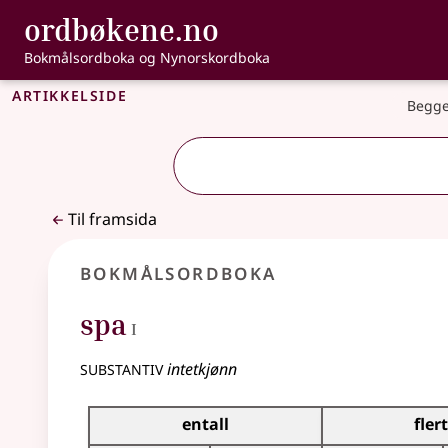
, Bokmålsordbo
ordbøkene.no
Gå til hovudinnhald
Tilgjenge
Bokmålsordboka og Nynorskordboka
Artikkelside
Begge
Til framsida
Bokmålsordboka
1
spa
I
substantiv
intetkjønn
Bøyingstabell for dette substantivet
entall
flert