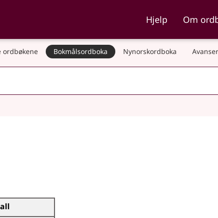
ka og Nynorskordboka
Hjelp
Om ord
 ordbøkene
Bokmålsordboka
Nynorskordboka
Avanser
all