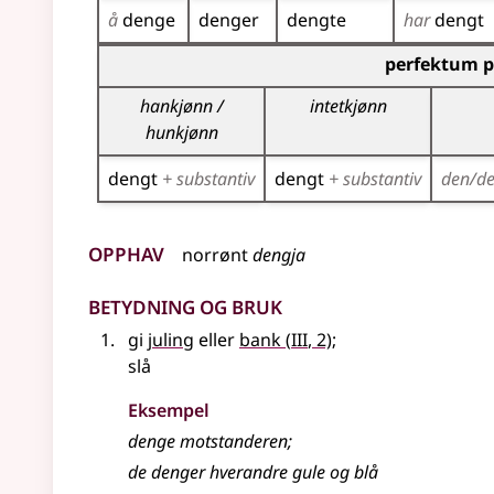
å
denge
denger
dengte
har
dengt
Bøyingstabell for dette verbet (partisippformer
perfektum p
hankjønn /
intetkjønn
hunkjønn
dengt
+ substantiv
dengt
+ substantiv
den/d
Opphav
norrønt
dengja
Betydning og bruk
3
gi
juling
eller
bank
(
III
, 2)
;
slå
Eksempel
denge motstanderen
;
de denger hverandre gule og blå