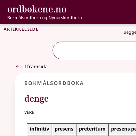
, Bokmålsordbo
ordbøkene.no
Gå til hovudinnhald
Tilgjenge
Bokmålsordboka og Nynorskordboka
Artikkelside
Begge
Til framsida
Bokmålsordboka
denge
verb
Bøyingstabell for dette verbet
infinitiv
presens
preteritum
presens p