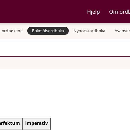
ka og Nynorskordboka
Hjelp
Om ord
 ordbøkene
Bokmålsordboka
Nynorskordboka
Avanser
erfektum
imperativ