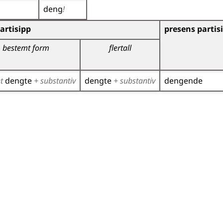
deng
!
)
artisipp
presens partis
bestemt form
flertall
et
dengte
+ substantiv
dengte
+ substantiv
dengende