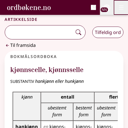
, Bokmålsordboka og N
ordbøkene.no
Nettsi
NN
Men
Gå til hovudinnhald
Tilgjenge
Bokmålsordboka og Nynorskordboka
Artikkelside
Tilfeldig ord
Til framsida
Bokmålsordboka
kjønnscelle
,
kjønnsselle
substantiv
hankjønn eller hunkjønn
Bøyingstabell for dette substantivet
kjønn
entall
flertall
ubestemt
bestemt
ubestemt
bes
form
form
form
f
hankjønn
en
kjønns­
kjønns­
kjønns­
kjø