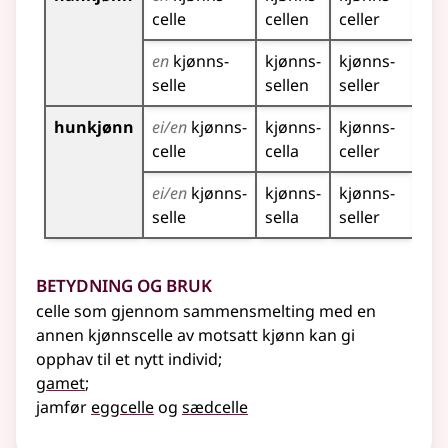
celle
cellen
celler
cel
en
kjønns­
kjønns­
kjønns­
kjø
selle
sellen
seller
sel
hunkjønn
ei/en
kjønns­
kjønns­
kjønns­
kjø
celle
cella
celler
cel
ei/en
kjønns­
kjønns­
kjønns­
kjø
selle
sella
seller
sel
Betydning og bruk
celle som gjennom sammensmelting med en
annen kjønnscelle av motsatt kjønn kan gi
opphav til et nytt individ
;
gamet
;
jamfør
eggcelle
og
sædcelle