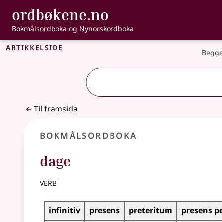
, Bokmålsordbo
ordbøkene.no
Gå til hovudinnhald
Tilgjenge
Bokmålsordboka og Nynorskordboka
Artikkelside
Begge
Til framsida
Bokmålsordboka
dage
verb
Bøyingstabell for dette verbet
infinitiv
presens
preteritum
presens p