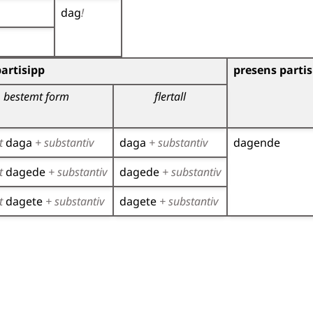
dag
!
)
artisipp
presens partis
bestemt form
flertall
t
daga
+ substantiv
daga
+ substantiv
dagende
t
dagede
+ substantiv
dagede
+ substantiv
t
dagete
+ substantiv
dagete
+ substantiv