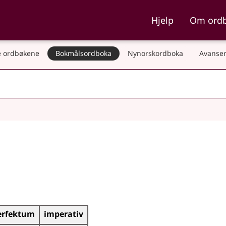
ka og Nynorskordboka
Hjelp
Om ord
 ordbøkene
Bokmålsordboka
Nynorskordboka
Avanser
erfektum
imperativ