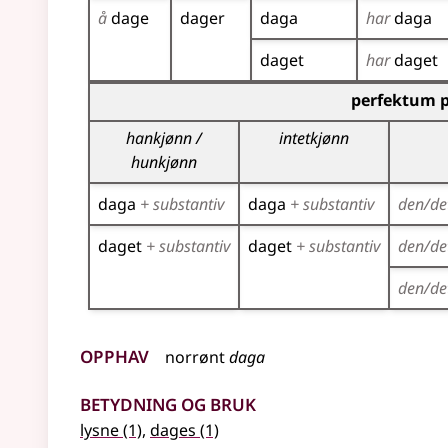
å
dage
dager
daga
har
daga
daget
har
daget
Bøyingstabell for dette verbet (partisippformer
perfektum p
hankjønn /
intetkjønn
hunkjønn
daga
+ substantiv
daga
+ substantiv
den/de
daget
+ substantiv
daget
+ substantiv
den/de
den/de
Opphav
norrønt
daga
Betydning og bruk
lysne
(1)
,
dages
(1)