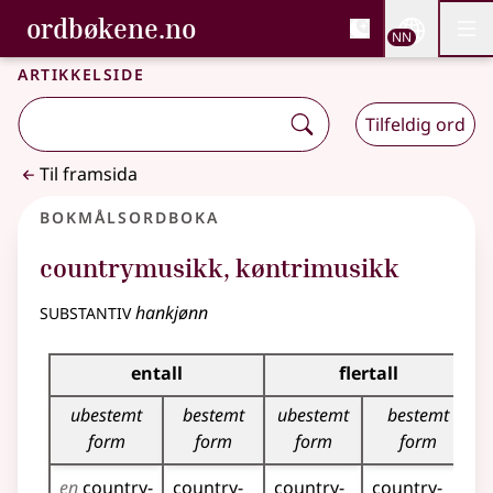
, Bokmålsordboka og N
ordbøkene.no
Nettsi
NN
Men
Gå til hovudinnhald
Tilgjenge
Bokmålsordboka og Nynorskordboka
Artikkelside
Tilfeldig ord
Til framsida
Bokmålsordboka
countrymusikk
,
køntrimusikk
substantiv
hankjønn
Bøyingstabell for dette substantivet
entall
flertall
ubestemt
bestemt
ubestemt
bestemt
form
form
form
form
en
country­
country­
country­
country­