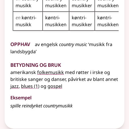
musikk
musikken
musikker
musikkene
en
køntri­
køntri­
køntri­
køntri­
musikk
musikken
musikker
musikkene
Opphav
av
engelsk
country music
‘musikk fra
landsbygda’
Betydning og bruk
amerikansk
folkemusikk
med røtter i irske og
britiske sanger og danser, påvirket av blant annet
jazz
,
blues
(1)
og
gospel
Eksempel
spille reindyrket countrymusikk