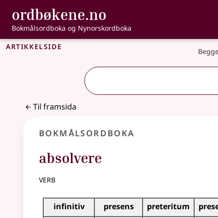
, Bokmålsordbo
ordbøkene.no
Gå til hovudinnhald
Tilgjenge
Bokmålsordboka og Nynorskordboka
Artikkelside
Begge
Til framsida
Bokmålsordboka
absolvere
verb
Bøyingstabell for dette verbet
infinitiv
presens
preteritum
pres