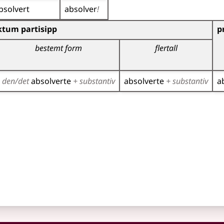
bsolvert
absolver
!
)
ktum partisipp
p
bestemt form
flertall
den/det
absolverte
+ substantiv
absolverte
+ substantiv
a