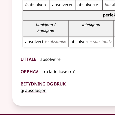
å
absolvere
absolverer
absolverte
har
a
Bøyingstabell for dette verbet (partisippformer
perfe
hankjønn /
intetkjønn
hunkjønn
absolvert
+ substantiv
absolvert
+ substantiv
Uttale
absolveˊre
Opphav
fra
latin
‘løse fra’
Betydning og bruk
gi
absolusjon