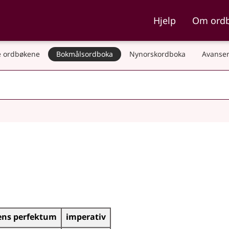
ka og Nynorskordboka
Hjelp
Om ord
 ordbøkene
Bokmålsordboka
Nynorskordboka
Avanser
ens perfektum
imperativ