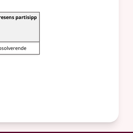
resens partisipp
bsolverende