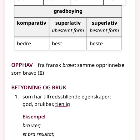
Bøyingstabell for dette adjektivet (gradbøying)
gradbøying
komparativ
superlativ
superlativ
ubestemt form
bestemt form
bedre
best
beste
Opphav
fra
fransk
brave
;
samme opprinnelse
2
som
bravo
(
II)
Betydning og bruk
som har tilfredsstillende egenskaper
;
god, brukbar,
tjenlig
Eksempel
bra
vær
;
et bra resultat
;