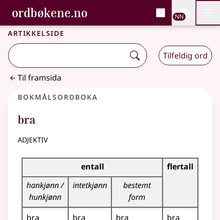
, Bokmålsordboka og N
ordbøkene.no
Nettsi
NN
Men
Gå til hovudinnhald
Tilgjenge
Bokmålsordboka og Nynorskordboka
Artikkelside
Tilfeldig ord
Til framsida
Bokmålsordboka
bra
adjektiv
Bøyingstabell for dette adjektivet
entall
flertall
hankjønn /
intetkjønn
bestemt
hunkjønn
form
bra
bra
bra
bra