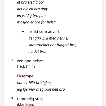
et bra sted å bo
;
det ble en bra dag
;
en veldig
bra
film
;
mosjon er
bra
for helsa
brukt som adverb:
det gikk bra med henne
;
samarbeidet har fungert bra
;
ha det bra!
ved god helse
;
2
frisk
(
II
, 4)
Eksempel
hun er blitt
bra
igjen
;
jeg kjenner meg ikke helt
bra
temmelig stor
;
ikke liten
;