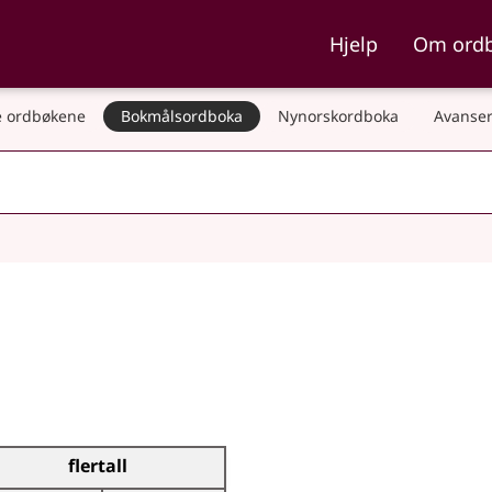
ka og Nynorskordboka
Hjelp
Om ord
 ordbøkene
Bokmålsordboka
Nynorskordboka
Avanser
flertall