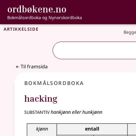
, Bokmålsordbo
ordbøkene.no
Gå til hovudinnhald
Tilgjenge
Bokmålsordboka og Nynorskordboka
Artikkelside
Begge
Til framsida
Bokmålsordboka
hacking
substantiv
hankjønn eller hunkjønn
Bøyingstabell for dette substantivet
kjønn
entall