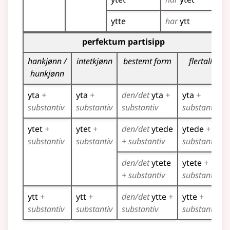
ytte
har
ytt
Bøyingstabell for dette verbet (partisippformer)
perfektum partisipp
hankjønn /
intetkjønn
bestemt form
flertall
hunkjønn
yta
+
yta
+
den/det
yta
+
yta
+
substantiv
substantiv
substantiv
substantiv
ytet
+
ytet
+
den/det
ytede
ytede
+
substantiv
substantiv
+ substantiv
substantiv
den/det
ytete
ytete
+
+ substantiv
substantiv
ytt
+
ytt
+
den/det
ytte
+
ytte
+
substantiv
substantiv
substantiv
substantiv