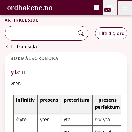
, Bokmålsordboka og N
ordbøkene.no
Nettsi
NN
Men
Gå til hovudinnhald
Tilgjenge
Bokmålsordboka og Nynorskordboka
Artikkelside
Tilfeldig ord
Til framsida
Bokmålsordboka
2
yte
II
verb
Bøyingstabell for dette verbet
infinitiv
presens
preteritum
presens
im
perfektum
å
yte
yter
yta
har
yta
yt
!
ytet
har
ytet