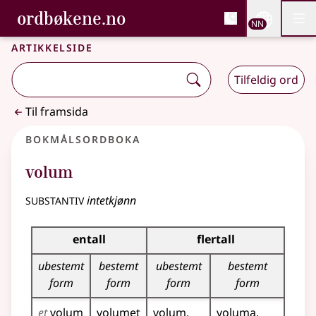
, Bokmålsordboka og N
ordbøkene.no
Nettsi
NN
Men
Gå til hovudinnhald
Tilgjenge
Bokmålsordboka og Nynorskordboka
Artikkelside
Tilfeldig ord
Til framsida
Bokmålsordboka
volum
substantiv
intetkjønn
Bøyingstabell for dette substantivet
entall
flertall
ubestemt
bestemt
ubestemt
bestemt
form
form
form
form
et
volum
volumet
volum
voluma