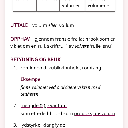
volumer
volumene
Uttale
voluˊm
eller
voˊlum
Opphav
gjennom
fransk
;
fra
latin
‘bok som er
viklet om en rull, skriftrull’, av
volvere
‘rulle, snu’
Betydning og bruk
rominnhold
,
kubikkinnhold
,
romfang
Eksempel
finne
volumet
ved å dividere vekten med
tettheten
mengde
(2)
,
kvantum
som etterledd i ord som
produksjonsvolum
lydstyrke
,
klangfylde