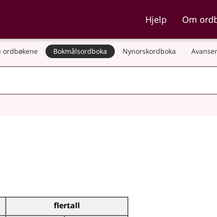
ka og Nynorskordboka
Hjelp
Om ord
 ordbøkene
Bokmålsordboka
Nynorskordboka
Avanser
flertall