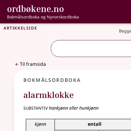
, Bokmålsordbo
ordbøkene.no
Gå til hovudinnhald
Tilgjenge
Bokmålsordboka og Nynorskordboka
Artikkelside
Begge
Til framsida
Bokmålsordboka
alarmklokke
substantiv
hankjønn eller hunkjønn
Bøyingstabell for dette substantivet
kjønn
entall