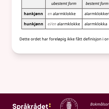
ubestemt form
bestemt form
hankjønn
en
alarm­klokke
alarm­klokke
hunkjønn
ei/en
alarm­klokke
alarm­klokka
Dette ordet har foreløpig ikke fått definisjon i o
Bokmålso