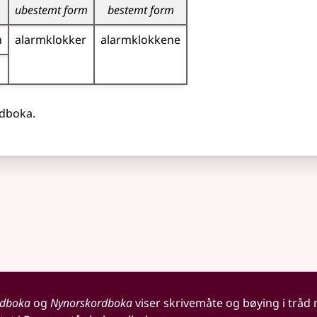
ubestemt form
bestemt form
n
alarm­klokker
alarm­klokkene
rdboka.
rdboka
og
Nynorskordboka
viser skrivemåte og bøying i tråd