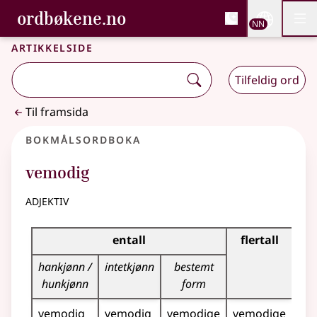
, Bokmålsordboka og N
ordbøkene.no
Nettsi
NN
Men
Gå til hovudinnhald
Tilgjenge
Bokmålsordboka og Nynorskordboka
Artikkelside
Tilfeldig ord
Til framsida
Bokmålsordboka
vemodig
adjektiv
Bøyingstabell for dette adjektivet
entall
flertall
hankjønn /
intetkjønn
bestemt
hunkjønn
form
vemodig
vemodig
vemodige
vemodige