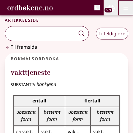
, Bokmålsordboka og N
ordbøkene.no
Nettsi
NN
Men
Gå til hovudinnhald
Tilgjenge
Bokmålsordboka og Nynorskordboka
Artikkelside
Tilfeldig ord
Til framsida
Bokmålsordboka
vakttjeneste
substantiv
hankjønn
Bøyingstabell for dette substantivet
entall
flertall
ubestemt
bestemt
ubestemt
bestemt
form
form
form
form
en
vakt­
vakt­
vakt­
vakt­