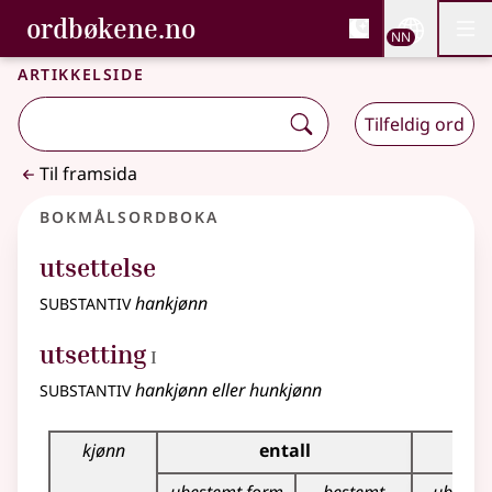
, Bokmålsordboka og N
ordbøkene.no
Nettsi
NN
Men
Gå til hovudinnhald
Tilgjenge
Bokmålsordboka og Nynorskordboka
Artikkelside
Tilfeldig ord
Til framsida
Bokmålsordboka
utsettelse
substantiv
hankjønn
1
utsetting
I
substantiv
hankjønn eller hunkjønn
Bøyingstabell for dette substantivet
kjønn
entall