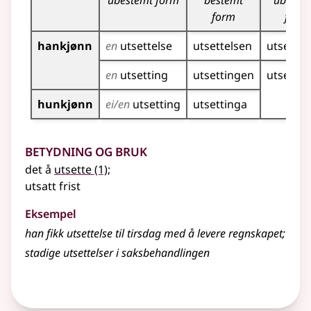
ubestemt form
bestemt
ubeste
form
form
hankjønn
en
utsettelse
utsettelsen
utsettel
en
utsetting
utsettingen
utsettin
hunkjønn
ei/en
utsetting
utsettinga
Betydning og bruk
det å
utsette
(1)
;
utsatt frist
Eksempel
han fikk
utsettelse
til tirsdag med å levere regnskapet
;
stadige
utsettelser
i saksbehandlingen