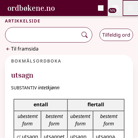
, Bokmålsordboka og N
ordbøkene.no
Nettsi
NN
Men
Gå til hovudinnhald
Tilgjenge
Bokmålsordboka og Nynorskordboka
Artikkelside
Tilfeldig ord
Til framsida
Bokmålsordboka
utsagn
substantiv
intetkjønn
Bøyingstabell for dette substantivet
entall
flertall
ubestemt
bestemt
ubestemt
bestemt
form
form
form
form
et
utsagn
utsagnet
utsagn
utsagna