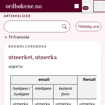
, Bokmålsordboka og N
ordbøkene.no
Nettsi
NN
Men
Gå til hovudinnhald
Tilgjenge
Bokmålsordboka og Nynorskordboka
Artikkelside
Tilfeldig ord
Til framsida
Bokmålsordboka
utmerket
,
utmerka
adjektiv
Bøyingstabell for dette adjektivet
entall
flertall
hankjønn /
intetkjønn
bestemt
hunkjønn
form
utmerka
utmerka
utmerka
utmerka