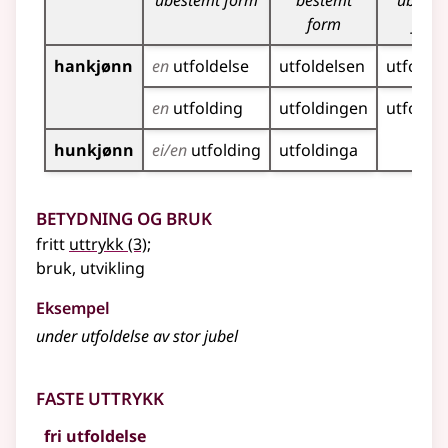
ubestemt form
bestemt
ubeste
form
form
hankjønn
en
utfoldelse
utfoldelsen
utfoldel
en
utfolding
utfoldingen
utfoldi
hunkjønn
ei/en
utfolding
utfoldinga
Betydning og bruk
fritt
uttrykk
(3)
;
bruk, utvikling
Eksempel
under
utfoldelse
av stor jubel
Faste uttrykk
fri utfoldelse