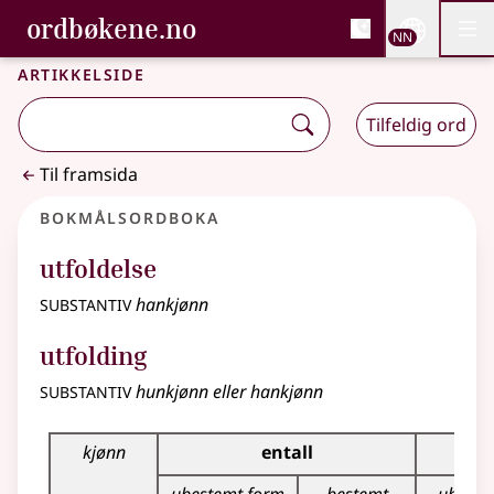
, Bokmålsordboka og N
ordbøkene.no
Nettsi
NN
Men
Gå til hovudinnhald
Tilgjenge
Bokmålsordboka og Nynorskordboka
Artikkelside
Tilfeldig ord
Til framsida
Bokmålsordboka
utfoldelse
substantiv
hankjønn
utfolding
substantiv
hunkjønn eller hankjønn
Bøyingstabell for dette substantivet
kjønn
entall