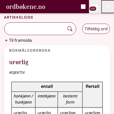
, Bokmålsordboka og N
ordbøkene.no
Nettsi
NN
Men
Gå til hovudinnhald
Tilgjenge
Bokmålsordboka og Nynorskordboka
Artikkelside
Tilfeldig ord
Til framsida
Bokmålsordboka
urørlig
adjektiv
Bøyingstabell for dette adjektivet
entall
flertall
hankjønn /
intetkjønn
bestemt
hunkjønn
form
urørlig
urørlig
urørlige
urørlige