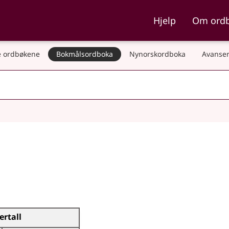
ka og Nynorskordboka
Hjelp
Om ord
 ordbøkene
Bokmålsordboka
Nynorskordboka
Avanser
lertall