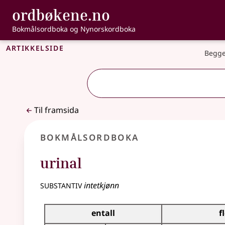
, Bokmålsordbo
ordbøkene.no
Gå til hovudinnhald
Tilgjenge
Bokmålsordboka og Nynorskordboka
Artikkelside
Begge
Til framsida
Bokmålsordboka
urinal
substantiv
intetkjønn
Bøyingstabell for dette substantivet
entall
f