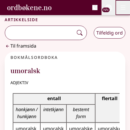
, Bokmålsordboka og N
ordbøkene.no
Nettsi
NN
Men
Gå til hovudinnhald
Tilgjenge
Bokmålsordboka og Nynorskordboka
Artikkelside
Tilfeldig ord
Til framsida
Bokmålsordboka
umoralsk
adjektiv
Bøyingstabell for dette adjektivet
entall
flertall
hankjønn /
intetkjønn
bestemt
hunkjønn
form
umoralsk
umoralsk
umoralske
umoralske