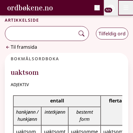
, Bokmålsordboka og N
ordbøkene.no
Nettsi
NN
Men
Gå til hovudinnhald
Tilgjenge
Bokmålsordboka og Nynorskordboka
Artikkelside
Tilfeldig ord
Til framsida
Bokmålsordboka
uaktsom
adjektiv
Bøyingstabell for dette adjektivet
entall
flertall
hankjønn /
intetkjønn
bestemt
hunkjønn
form
uaktsom
uaktsomt
uaktsomme
uaktsomme