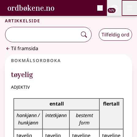
, Bokmålsordboka og N
ordbøkene.no
Nettsi
NN
Men
Gå til hovudinnhald
Tilgjenge
Bokmålsordboka og Nynorskordboka
Artikkelside
Tilfeldig ord
Til framsida
Bokmålsordboka
tøyelig
adjektiv
Bøyingstabell for dette adjektivet
entall
flertall
hankjønn /
intetkjønn
bestemt
hunkjønn
form
tøyelig
tøyelig
tøyelige
tøyelige