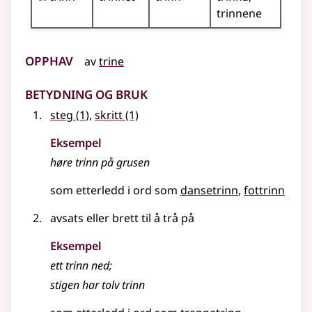
trinnene
Opphav
av
trine
Betydning og bruk
steg
(1)
,
skritt
(1)
Eksempel
høre
trinn
på grusen
som etterledd i ord som
dansetrinn
fottrinn
avsats eller brett til å trå på
Eksempel
ett
trinn
ned
;
stigen har tolv
trinn