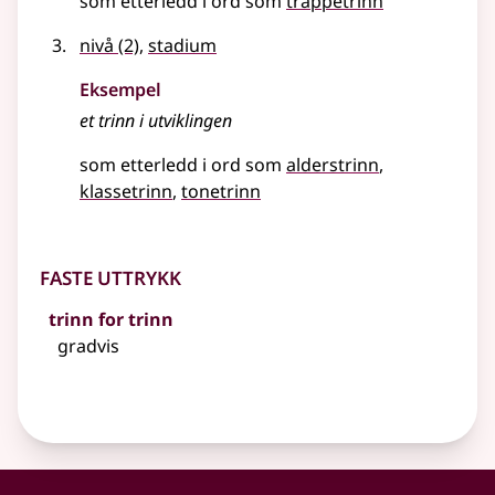
som etterledd i ord som
trappetrinn
nivå
(2)
,
stadium
Eksempel
et
trinn
i utviklingen
som etterledd i ord som
alderstrinn
klassetrinn
tonetrinn
Faste uttrykk
trinn for trinn
gradvis