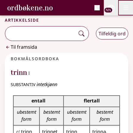
, Bokmålsordboka og N
ordbøkene.no
Nettsi
NN
Men
Gå til hovudinnhald
Tilgjenge
Bokmålsordboka og Nynorskordboka
Artikkelside
Tilfeldig ord
Til framsida
Bokmålsordboka
1
trinn
I
substantiv
intetkjønn
Bøyingstabell for dette substantivet
entall
flertall
ubestemt
bestemt
ubestemt
bestemt
form
form
form
form
et
trinn
trinnet
trinn
trinna