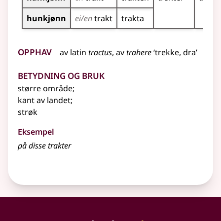
hunkjønn
ei/en
trakt
trakta
Opphav
av
latin
tractus
, av
trahere
‘trekke, dra’
Betydning og bruk
større område
;
kant av landet
;
strøk
Eksempel
på disse trakter