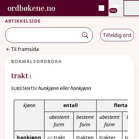
, Bokmålsordboka og N
ordbøkene.no
Nettsi
NN
Men
Gå til hovudinnhald
Tilgjenge
Bokmålsordboka og Nynorskordboka
Artikkelside
Tilfeldig ord
Til framsida
Bokmålsordboka
1
trakt
I
substantiv
hunkjønn eller hankjønn
Bøyingstabell for dette substantivet
kjønn
entall
flertall
ubestemt
bestemt
ubestemt
beste
form
form
form
for
hankjønn
en
trakt
trakten
trakter
trakt