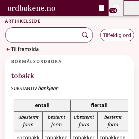
, Bokmålsordboka og N
ordbøkene.no
Nettsi
NN
Men
Gå til hovudinnhald
Tilgjenge
Bokmålsordboka og Nynorskordboka
Artikkelside
Tilfeldig ord
Til framsida
Bokmålsordboka
tobakk
substantiv
hankjønn
Bøyingstabell for dette substantivet
entall
flertall
ubestemt
bestemt
ubestemt
bestemt
form
form
form
form
en
tobakk
tobakken
tobakker
tobakkene