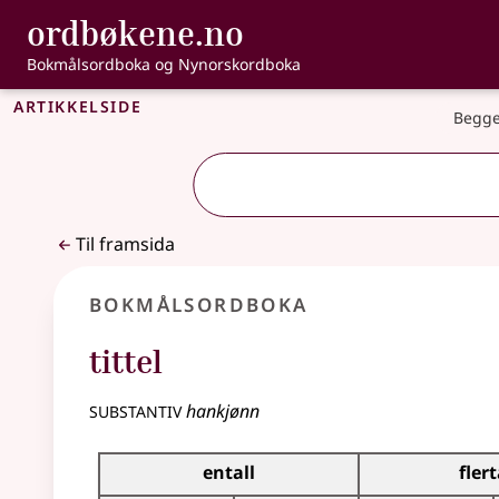
, Bokmålsordbo
ordbøkene.no
Gå til hovudinnhald
Tilgjenge
Bokmålsordboka og Nynorskordboka
Artikkelside
Begge
Til framsida
Bokmålsordboka
tittel
substantiv
hankjønn
Bøyingstabell for dette substantivet
entall
flert