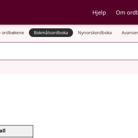
ka og Nynorskordboka
Hjelp
Om ord
 ordbøkene
Bokmålsordboka
Nynorskordboka
Avanser
all