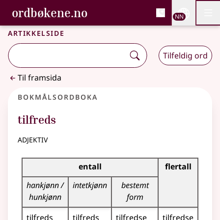
, Bokmålsordboka og N
ordbøkene.no
Nettsi
NN
Men
Gå til hovudinnhald
Tilgjenge
Bokmålsordboka og Nynorskordboka
Artikkelside
Tilfeldig ord
Til framsida
Bokmålsordboka
tilfreds
adjektiv
Bøyingstabell for dette adjektivet
entall
flertall
hankjønn /
intetkjønn
bestemt
hunkjønn
form
tilfreds
tilfreds
tilfredse
tilfredse