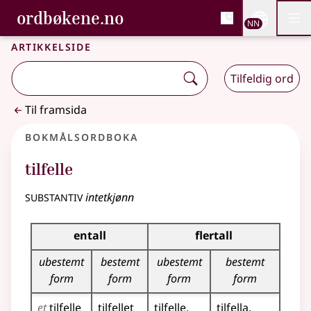
, Bokmålsordboka og N
ordbøkene.no
Nettsi
NN
Men
Gå til hovudinnhald
Tilgjenge
Bokmålsordboka og Nynorskordboka
Artikkelside
Tilfeldig ord
Til framsida
Bokmålsordboka
tilfelle
substantiv
intetkjønn
Bøyingstabell for dette substantivet
entall
flertall
ubestemt
bestemt
ubestemt
bestemt
form
form
form
form
et
tilfelle
tilfellet
tilfelle
tilfella