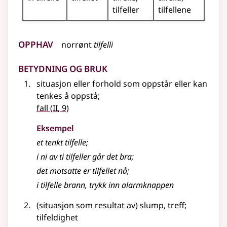
tilfeller
tilfellene
Opphav
norrønt
tilfelli
Betydning og bruk
situasjon eller forhold som oppstår
eller
kan
tenkes å oppstå
;
2
fall
(
II
, 9)
Eksempel
et tenkt tilfelle
;
i ni av ti
tilfeller
går det bra
;
det motsatte er
tilfellet
nå
;
i
tilfelle
brann, trykk inn alarmknappen
(situasjon som resultat av) slump, treff
;
tilfeldighet