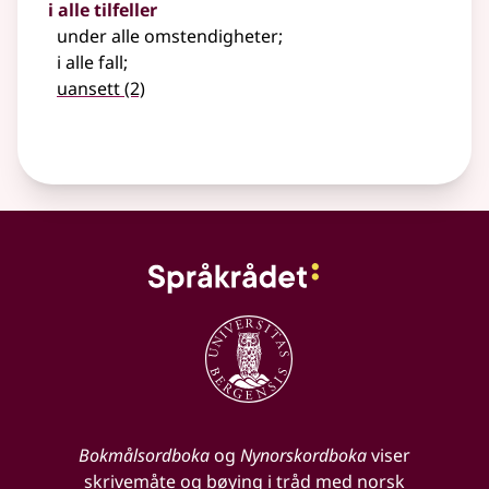
i alle tilfeller
under alle omstendigheter
;
i alle fall
;
uansett
(2)
Bokmålsordboka
og
Nynorskordboka
viser
skrivemåte og bøying i tråd med norsk