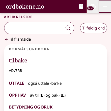
, Bokmålsordboka og N
ordbøkene.no
Nettsi
NN
Men
Gå til hovudinnhald
Tilgjenge
Bokmålsordboka og Nynorskordboka
Artikkelside
Tilfeldig ord
Til framsida
Bokmålsordboka
tilbake
adverb
Uttale
også
uttale
-baˊke
Opphav
2
3
av
til
(
II)
og
bak
(
III)
Betydning og bruk