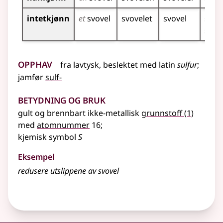
intetkjønn
et
svovel
svovelet
svovel
svov
svov
Opphav
fra
lavtysk
,
beslektet
med
latin
sulfur
;
jamfør
sulf-
Betydning og bruk
gult og brennbart ikke-metallisk
grunnstoff
(1)
med
atomnummer
16
;
kjemisk
symbol
S
Eksempel
redusere utslippene av svovel