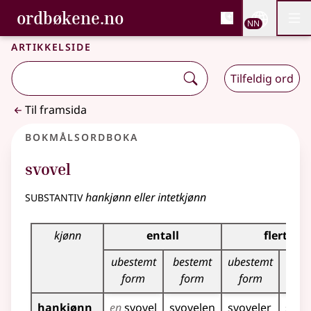
, Bokmålsordboka og N
ordbøkene.no
Nettsi
NN
Men
Gå til hovudinnhald
Tilgjenge
Bokmålsordboka og Nynorskordboka
Artikkelside
Tilfeldig ord
Til framsida
Bokmålsordboka
svovel
substantiv
hankjønn eller intetkjønn
Bøyingstabell for dette substantivet
kjønn
entall
flertall
ubestemt
bestemt
ubestemt
bes
form
form
form
f
hankjønn
en
svovel
svovelen
svoveler
svov