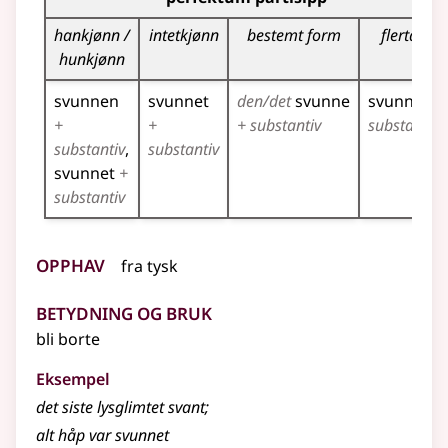
hankjønn /
intetkjønn
bestemt form
flertall
hunkjønn
svunnen
svunnet
den/det
svunne
svunne
+
+
+
+ substantiv
substantiv
substantiv
substantiv
svunnet
+
substantiv
Opphav
fra
tysk
Betydning og bruk
bli borte
Eksempel
det siste lysglimtet svant
;
alt håp var svunnet