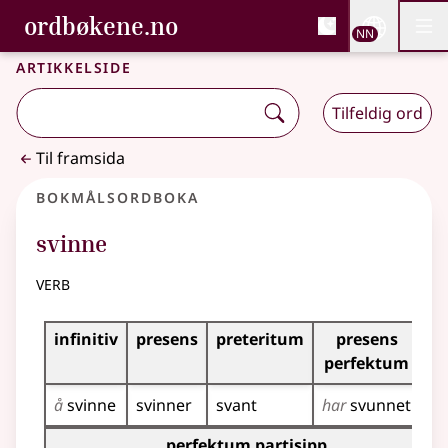
, Bokmålsordboka og N
ordbøkene.no
Nettsi
NN
Men
Gå til hovudinnhald
Tilgjenge
Bokmålsordboka og Nynorskordboka
Artikkelside
Tilfeldig ord
Til framsida
Bokmålsordboka
svinne
verb
Bøyingstabell for dette verbet
infinitiv
presens
preteritum
presens
im
perfektum
å
svinne
svinner
svant
har
svunnet
sv
Bøyingstabell for dette verbet (partisippformer)
perfektum partisipp