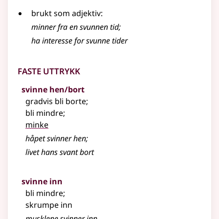
brukt som
adjektiv
:
minner fra en svunnen tid
;
ha interesse for svunne tider
Faste uttrykk
svinne hen/bort
gradvis bli borte
;
bli mindre
;
minke
håpet svinner hen
;
livet hans svant bort
svinne inn
bli mindre
;
skrumpe inn
musklene svinner inn