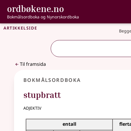
, Bokmålsordbo
ordbøkene.no
Gå til hovudinnhald
Tilgjenge
Bokmålsordboka og Nynorskordboka
Artikkelside
Begge
Til framsida
Bokmålsordboka
stupbratt
adjektiv
Bøyingstabell for dette adjektivet
entall
flerta