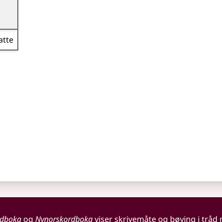
atte
rdboka
og
Nynorskordboka
viser skrivemåte og bøying i tråd