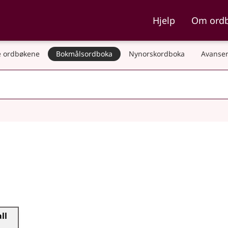
ka og Nynorskordboka
Hjelp
Om ord
 ordbøkene
Bokmålsordboka
Nynorskordboka
Avanser
ll