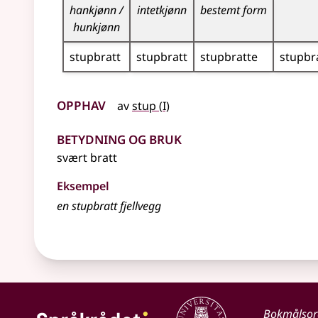
hankjønn /
intetkjønn
bestemt form
hunkjønn
stupbratt
stupbratt
stupbratte
stupbr
Opphav
1
av
stup
(
I)
Betydning og bruk
svært bratt
Eksempel
en stupbratt fjellvegg
Bokmålso