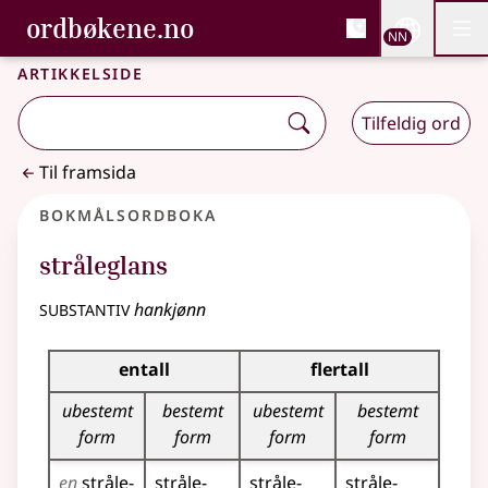
, Bokmålsordboka og N
ordbøkene.no
Nettsi
NN
Men
Gå til hovudinnhald
Tilgjenge
Bokmålsordboka og Nynorskordboka
Artikkelside
Tilfeldig ord
Til framsida
Bokmålsordboka
stråleglans
substantiv
hankjønn
Bøyingstabell for dette substantivet
entall
flertall
ubestemt
bestemt
ubestemt
bestemt
form
form
form
form
en
stråle­
stråle­
stråle­
stråle­